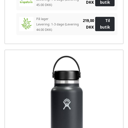
DKK
butik
45.00 DKK)
På lager
219,00
Til
Levering: 1-3 dage
(Levering
DKK
butik
44.00 DKK)