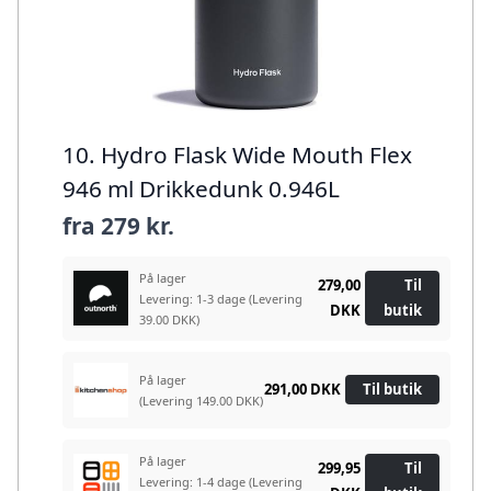
10. Hydro Flask Wide Mouth Flex
946 ml Drikkedunk 0.946L
fra
279 kr.
På lager
279,00
Til
Levering: 1-3 dage
(Levering
DKK
butik
39.00 DKK)
På lager
291,00 DKK
Til butik
(Levering 149.00 DKK)
På lager
299,95
Til
Levering: 1-4 dage
(Levering