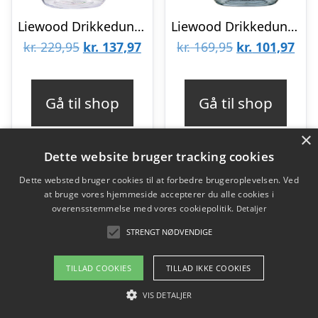
Liewood Drikkedunk – Yang Tritan – 500 ml – Characters/Sandy
Liewood Drikkedunk – Clemence – 350 ml – Sailing/Classic
Den
Den
Den
De
kr.
229,95
kr.
137,97
kr.
169,95
kr.
101,97
oprindelige
aktuelle
oprindelige
aktu
pris
pris
pris
pris
Gå til shop
Gå til shop
var:
er:
var:
er:
kr. 229,95.
kr. 137,97.
kr. 169,95.
kr. 
×
Dette website bruger tracking cookies
Dette websted bruger cookies til at forbedre brugeroplevelsen. Ved
-40%
-40%
at bruge vores hjemmeside accepterer du alle cookies i
overensstemmelse med vores cookiepolitik.
Detaljer
STRENGT NØDVENDIGE
TILLAD COOKIES
TILLAD IKKE COOKIES
VIS DETALJER