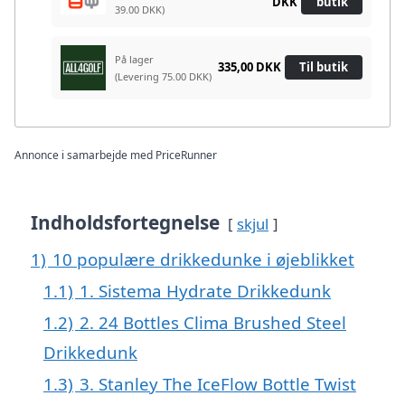
DKK
butik
39.00 DKK)
På lager
335,00 DKK
Til butik
(Levering 75.00 DKK)
Annonce i samarbejde med PriceRunner
Indholdsfortegnelse
skjul
1)
10 populære drikkedunke i øjeblikket
1.1)
1. Sistema Hydrate Drikkedunk
1.2)
2. 24 Bottles Clima Brushed Steel
Drikkedunk
1.3)
3. Stanley The IceFlow Bottle Twist