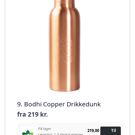
9. Bodhi Copper Drikkedunk
fra
219 kr.
På lager
219,00
Til
Levering: 1-3 dage
(Levering