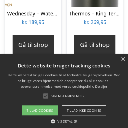
Wednesday – Waterbottle 500ml Thermo + Double Wall – Wednesday And Enid
Thermos – King Termoflaske – 0,47 L
kr.
189,95
kr.
269,95
Gå til shop
Gå til shop
×
Dette website bruger tracking cookies
Dette websted bruger cookies til at forbedre brugeroplevelsen. Ved
at bruge vores hjemmeside accepterer du alle cookies i
Varekategorier
overensstemmelse med vores cookiepolitik.
Detaljer
Produkter
STRENGT NØDVENDIGE
TILLAD COOKIES
TILLAD IKKE COOKIES
Copyright 2026 - Pilanto Aps
VIS DETALJER
Forside
Om / kontakt
Blog
Betingelser